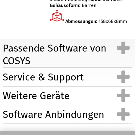
Gehäuseform:
Barren
Abmessungen:
158x68x8mm
Passende Software von
COSYS
Service & Support
Demo Android App´s für
Weitere Geräte
Inventur Cloud
Umlagerung
Inventur Cloud App für
Umlagerung App für
Software Anbindungen
Wareneingang
Kommissionierung