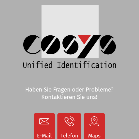
Wareneingang App für
Kommissionierung App
für
Reparatur von
n
Handscanner
MDE-Geräte
Handscanner Anzeigen
MDE Geräte Anzeigen
Staplerterminals
Staplerterminals
Etikettendrucker
COSYS Service
Anzeigen
E-Mail
Telefon
Maps
Etikettendrucker