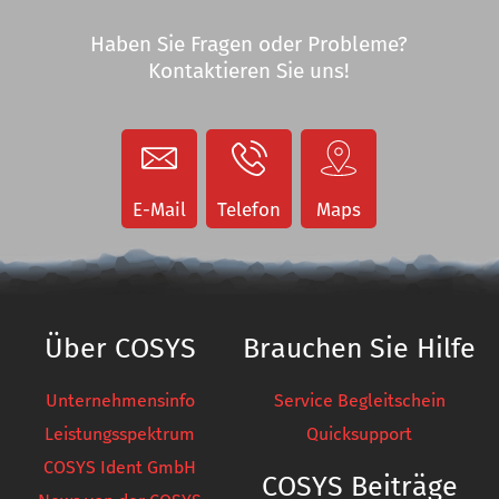
Staplerterminals
Staplerterminals
Etikettendrucker
COSYS Service
Anzeigen
E-Mail
Telefon
Maps
Etikettendrucker
Anzeigen
Über COSYS
Brauchen Sie Hilfe
Unternehmensinfo
Service Begleitschein
Leistungsspektrum
Quicksupport
COSYS Ident GmbH
COSYS Beiträge