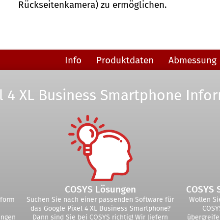
Rückseitenkamera) zu ermöglichen.
Info
Produktdaten
Abmessung
l 4 XL Business Smartphone Info
COSYS Lösungen
COSYS 
tform
Suchen Sie nach einer passenden Software für
Wollen Si
das Google Pixel 4 XL Business Smartphone?
COSYS
ungen
Dann sind Sie bei COSYS richtig! Wir liefern
übergreif