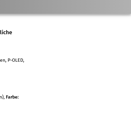
liche
ben, P-OLED,
n)
,
Farbe: