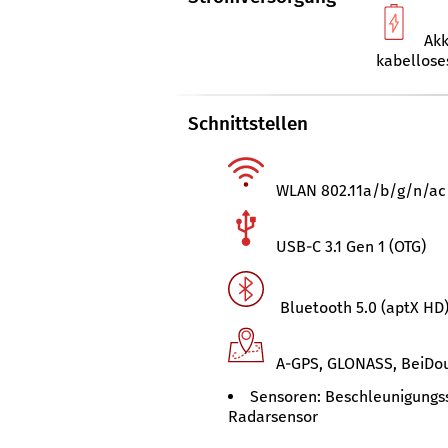
Akk
kabellose
Schnittstellen
WLAN 802.11a/​b/​g/​n/​ac
USB-C 3.1 Gen 1 (OTG)
Bluetooth 5.0 (aptX HD)
A-GPS, GLONASS, BeiDou
Sensoren: Beschleunigungss
Radarsensor