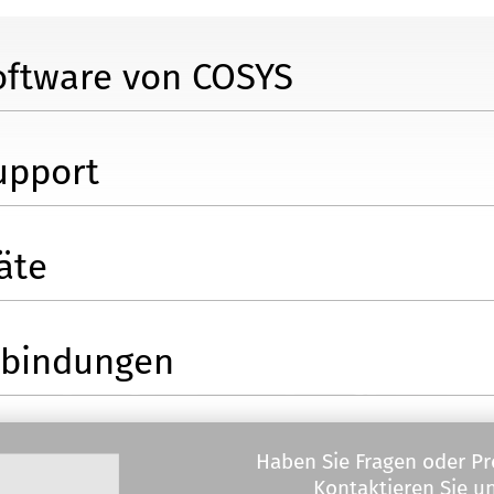
oftware von COSYS
upport
Reparatur von
n
äte
nbindungen