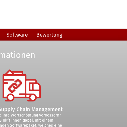
Software
Bewertung
rmationen
Supply Chain Management
e Ihre Wertschöpfung verbessern?
 hilft Ihnen dabei, mit einem
enden Softwarepaket, welches eine