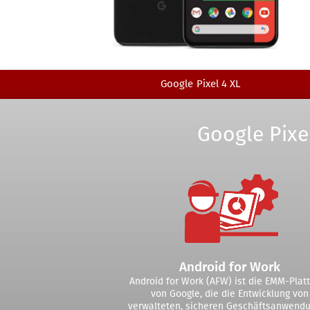
Google
Pixel 4 XL
Google Pixe
Android for Work
Android for Work (AFW) ist die EMM-Plat
von Google, die die Entwicklung von
verwalteten, sicheren Geschäftsanwend