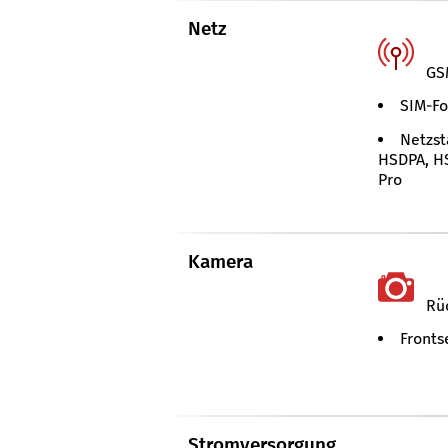
Netz
GS
SIM-Fo
Netzst
HSDPA, HS
Pro
Kamera
Rüc
Frontse
Stromversorgung