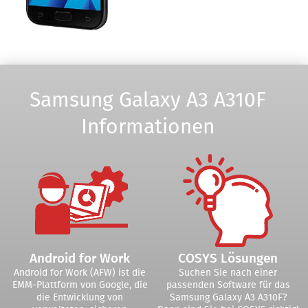
Samsung Galaxy A3 A310F
Informationen
Android for Work
COSYS Lösungen
Android for Work (AFW) ist die
Suchen Sie nach einer
EMM-Plattform von Google, die
passenden Software für das
die Entwicklung von
Samsung Galaxy A3 A310F?