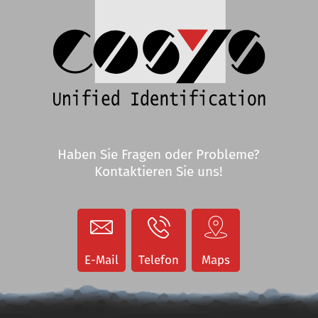
Handscanner
MDE-Geräte
Handscanner Anzeigen
MDE Geräte Anzeigen
Staplerterminals
Staplerterminals
Etikettendrucker
COSYS Service
Anzeigen
E-Mail
Telefon
Maps
Etikettendrucker
Anzeigen