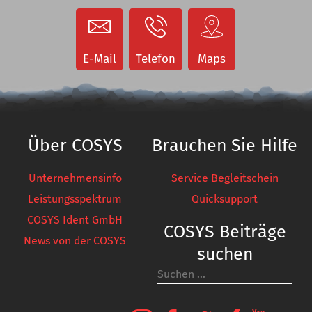
Staplerterminals
Staplerterminals
Etikettendrucker
COSYS Service
Anzeigen
E-Mail
Telefon
Maps
Etikettendrucker
Anzeigen
Über COSYS
Brauchen Sie Hilfe
Unternehmensinfo
Service Begleitschein
Leistungsspektrum
Quicksupport
COSYS Ident GmbH
COSYS Beiträge
News von der COSYS
suchen