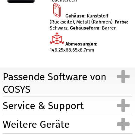
Gehäuse:
Kunststoff
(Rückseite), Metall (Rahmen)
,
Farbe:
Schwarz
,
Gehäuseform:
Barren
Abmessungen:
146.25x68.65x8.7mm
Passende Software von
COSYS
Service & Support
Demo Android App´s für
Weitere Geräte
Inventur Cloud
Umlagerung
Inventur Cloud App für
Umlagerung App für