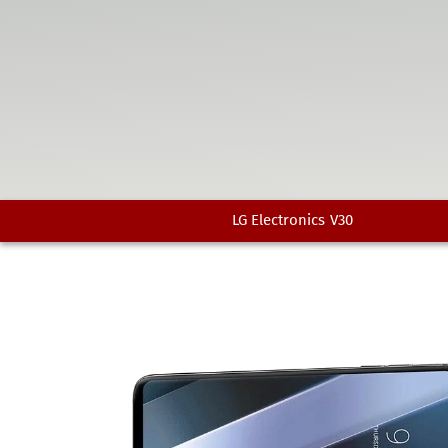
LG Electronics
V30