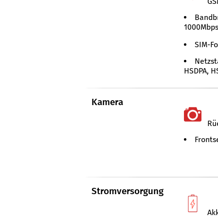
GS
Bandbr
1000Mbps
SIM-Fo
Netzst
HSDPA, HS
Kamera
Rüc
Frontse
Stromversorgung
Ak