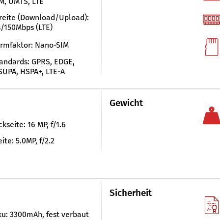
M, UMTS, LTE
eite (Download/Upload):
/150Mbps (LTE)
rmfaktor: Nano-SIM
andards: GPRS, EDGE,
UPA, HSPA+, LTE-A
Gewicht
kseite: 16 MP, f/1.6
ite: 5.0MP, f/2.2
Sicherheit
ku: 3300mAh, fest verbaut